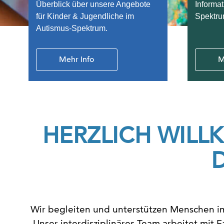
Überblick über unsere Angebote
Informat
Unser Team
für Kinder & Jugendliche im
Spektru
Autismus-Spektrum.
WAS IST AUTISMUS
KONTAKT
Mehr Info
M
HERZLICH WILL
Wir begleiten und unterstützen Menschen im