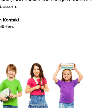
aran, individuelle Lebenswege zu fördern –
rbessern.
in
Kontakt
.
dürfen.