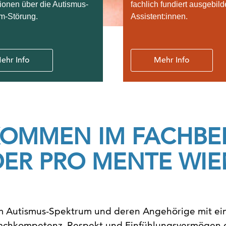
ionen über die Autismus-
fachlich fundiert ausgebild
m-Störung.
Assistent:innen.
ehr Info
Mehr Info
KOMMEN IM FACHBE
DER PRO MENTE WIE
 Autismus-Spektrum und deren Angehörige mit eine