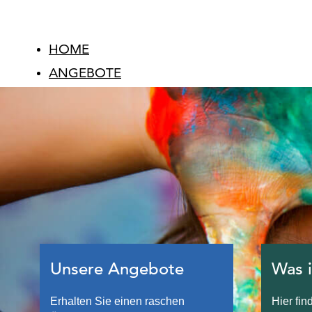
HOME
ANGEBOTE
Angebotsübersicht
Assistenz in der Bundesschule
Assistenz in der Pflichtschule
Info öffentliche Pflichtschule Wien
Assistenz im Kindergarten
Mobile Intensivbegleitung
Entlastungsdienst
Freizeitassistenz
Unsere Angebote
Was i
ÜBER UNS
Erhalten Sie einen raschen
Hier fin
Wer wir sind